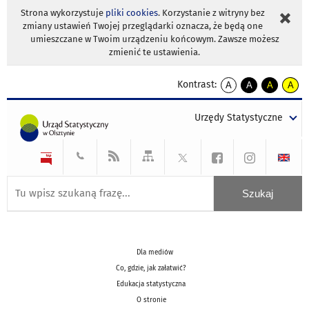
Strona wykorzystuje
pliki cookies
. Korzystanie z witryny bez
zmiany ustawień Twojej przeglądarki oznacza, że będą one
umieszczane w Twoim urządzeniu końcowym. Zawsze możesz
zmienić te ustawienia.
Kontrast:
A
A
A
A
kontrast
kontrast
kontrast
kontra
domyślny
biały
żółty
czarny
Urzędy Statystyczne
tekst
tekst
tekst
na
na
na
czarnym
czarnym
żółtym
Dla mediów
Co, gdzie, jak załatwić?
Edukacja statystyczna
O stronie