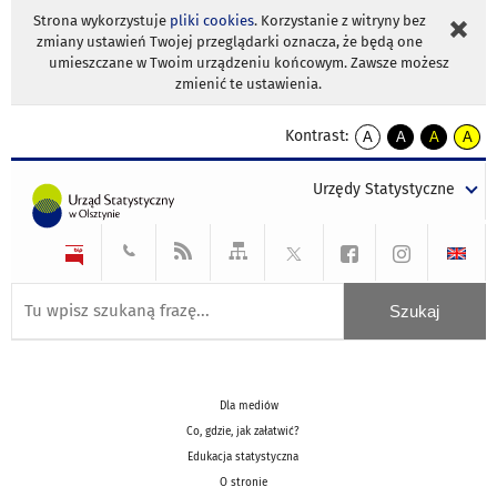
Strona wykorzystuje
pliki cookies
. Korzystanie z witryny bez
zmiany ustawień Twojej przeglądarki oznacza, że będą one
umieszczane w Twoim urządzeniu końcowym. Zawsze możesz
zmienić te ustawienia.
Kontrast:
A
A
A
A
kontrast
kontrast
kontrast
kontra
domyślny
biały
żółty
czarny
Urzędy Statystyczne
tekst
tekst
tekst
na
na
na
czarnym
czarnym
żółtym
Dla mediów
Co, gdzie, jak załatwić?
Edukacja statystyczna
O stronie