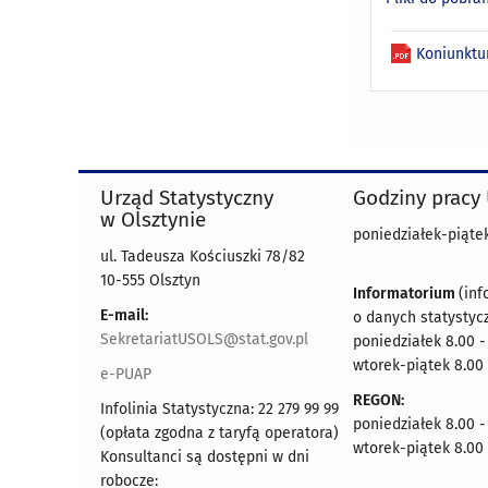
Koniunktur
Urząd Statystyczny
Godziny pracy
w Olsztynie
poniedziałek-piątek
ul. Tadeusza Kościuszki 78/82
10-555 Olsztyn
Informatorium
(inf
E-mail:
o danych statystyc
SekretariatUSOLS@stat.gov.pl
poniedziałek 8.00 -
wtorek-piątek 8.00 
e-PUAP
REGON:
Infolinia Statystyczna: 22 279 99 99
poniedziałek 8.00 -
(opłata zgodna z taryfą operatora)
wtorek-piątek 8.00 
Konsultanci są dostępni w dni
robocze: