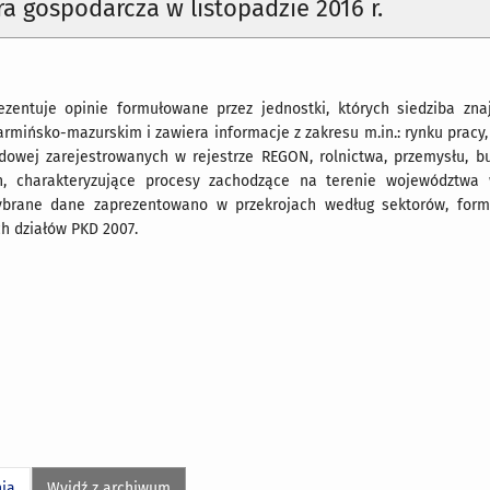
a gospodarcza w listopadzie 2016 r.
zentuje opinie formułowane przez jednostki, których siedziba zna
rmińsko-mazurskim i zawiera informacje z zakresu m.in.: rynku pracy
dowej zarejestrowanych w rejestrze REGON, rolnictwa, przemysłu, b
n, charakteryzujące procesy zachodzące na terenie województwa
ybrane dane zaprezentowano w przekrojach według sektorów, form
ch działów PKD 2007.
nia
Wyjdź z archiwum