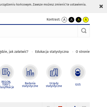
m urządzeniu końcowym. Zawsze możesz zmienić te ustawienia.
Kontrast:
A
A
A
A
kontrast
kontrast
kontrast
kontrast
domyślny
biały
żółty
czarny
tekst
tekst
tekst
na
na
na
czarnym
czarnym
żółtym
gdzie, jak załatwić?
Edukacja statystyczna
O stronie
REGON,
Badania
Urzędy
TERYT,
GUS
statystyczne
statystyczne
lasyfikacje