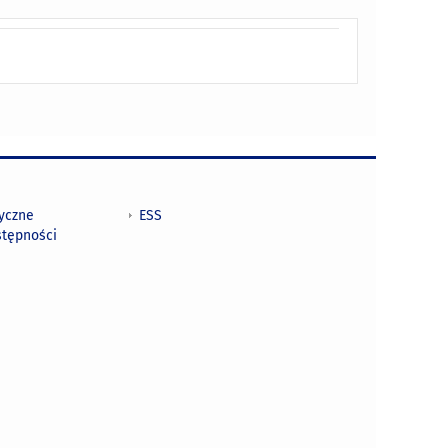
tyczne
ESS
stępności