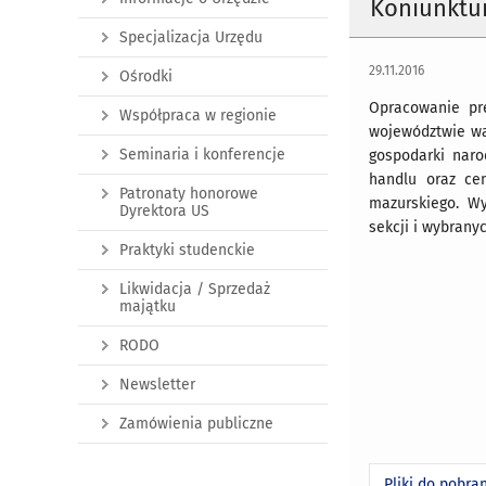
Koniunktur
Specjalizacja Urzędu
29.11.2016
Ośrodki
Opracowanie pre
Współpraca w regionie
województwie wa
Seminaria i konferencje
gospodarki naro
handlu oraz ce
Patronaty honorowe
mazurskiego. W
Dyrektora US
sekcji i wybrany
Praktyki studenckie
Likwidacja / Sprzedaż
majątku
RODO
Newsletter
Zamówienia publiczne
Pliki do pobra