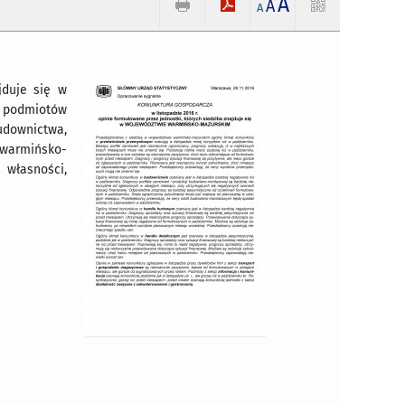
A
A
A
jduje się w
, podmiotów
udownictwa,
 warmińsko-
 własności,