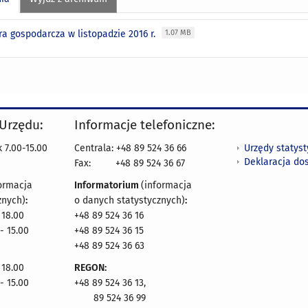
a gospodarcza w listopadzie 2016 r.
1.07 MB
 Urzędu:
Informacje telefoniczne:
Urzędy statys
 7.00-15.00
Centrala: +48 89 524 36 66
Deklaracja do
Fax:
+48 89 524 36 67
ormacja
Informatorium
(informacja
znych)
:
o danych statystycznych)
:
 18.00
+48 89 524 36 16
- 15.00
+48 89 524 36 15
+48 89 524 36 63
 18.00
REGON:
- 15.00
+48 89 524 36 13,
89 524 36 99