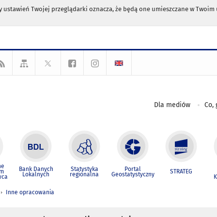
any ustawień Twojej przeglądarki oznacza, że będą one umieszczane w Twoi
Dla mediów
Co, 
ne
Bank Danych
Statystyka
Portal
um
STRATEG
Lokalnych
regionalna
Geostatystyczny
wca
K
Inne opracowania