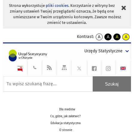
Strona wykorzystuje
pliki cookies
. Korzystanie z witryny bez
zmiany ustawień Twojej przeglądarki oznacza, że będą one
umieszczane w Twoim urządzeniu końcowym. Zawsze możesz
zmienić te ustawienia.
Kontrast:
A
A
A
A
kontrast
kontrast
kontrast
kontra
domyślny
biały
żółty
czarny
Urzędy Statystyczne
tekst
tekst
tekst
na
na
na
czarnym
czarnym
żółtym
Dla mediów
Co, gdzie, jak załatwić?
Edukacja statystyczna
O stronie