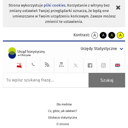
Strona wykorzystuje
pliki cookies
. Korzystanie z witryny bez
zmiany ustawień Twojej przeglądarki oznacza, że będą one
umieszczane w Twoim urządzeniu końcowym. Zawsze możesz
zmienić te ustawienia.
Kontrast:
A
A
A
A
kontrast
kontrast
kontrast
kontra
domyślny
biały
żółty
czarny
Urzędy Statystyczne
tekst
tekst
tekst
na
na
na
czarnym
czarnym
żółtym
Dla mediów
Co, gdzie, jak załatwić?
Edukacja statystyczna
O stronie