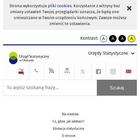
Strona wykorzystuje
pliki cookies
. Korzystanie z witryny bez
zmiany ustawień Twojej przeglądarki oznacza, że będą one
umieszczane w Twoim urządzeniu końcowym. Zawsze możesz
zmienić te ustawienia.
Kontrast:
A
A
A
A
kontrast
kontrast
kontrast
kontra
domyślny
biały
żółty
czarny
Urzędy Statystyczne
tekst
tekst
tekst
na
na
na
czarnym
czarnym
żółtym
Dla mediów
Co, gdzie, jak załatwić?
Edukacja statystyczna
O stronie