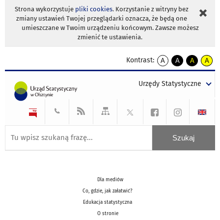
Strona wykorzystuje
pliki cookies
. Korzystanie z witryny bez
zmiany ustawień Twojej przeglądarki oznacza, że będą one
umieszczane w Twoim urządzeniu końcowym. Zawsze możesz
zmienić te ustawienia.
Kontrast:
A
A
A
A
kontrast
kontrast
kontrast
kontra
domyślny
biały
żółty
czarny
Urzędy Statystyczne
tekst
tekst
tekst
na
na
na
czarnym
czarnym
żółtym
Dla mediów
Co, gdzie, jak załatwić?
Edukacja statystyczna
O stronie