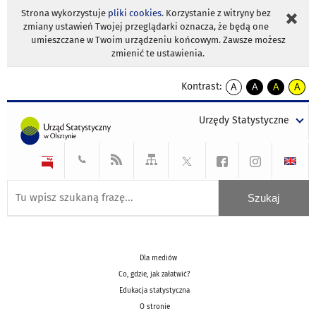
Strona wykorzystuje
pliki cookies
. Korzystanie z witryny bez
zmiany ustawień Twojej przeglądarki oznacza, że będą one
umieszczane w Twoim urządzeniu końcowym. Zawsze możesz
zmienić te ustawienia.
Kontrast:
A
A
A
A
kontrast
kontrast
kontrast
kontra
domyślny
biały
żółty
czarny
Urzędy Statystyczne
tekst
tekst
tekst
na
na
na
czarnym
czarnym
żółtym
Dla mediów
Co, gdzie, jak załatwić?
Edukacja statystyczna
O stronie