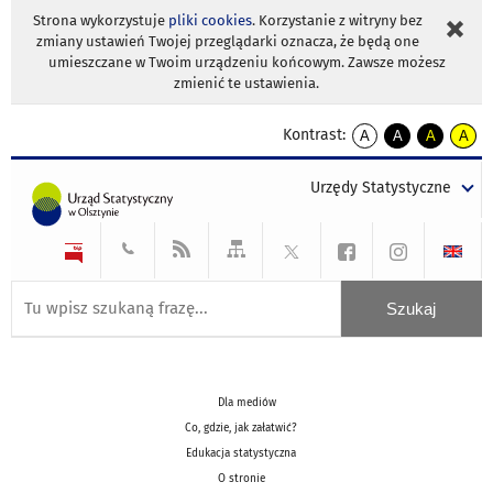
Strona wykorzystuje
pliki cookies
. Korzystanie z witryny bez
zmiany ustawień Twojej przeglądarki oznacza, że będą one
umieszczane w Twoim urządzeniu końcowym. Zawsze możesz
zmienić te ustawienia.
Kontrast:
A
A
A
A
kontrast
kontrast
kontrast
kontra
domyślny
biały
żółty
czarny
Urzędy Statystyczne
tekst
tekst
tekst
na
na
na
czarnym
czarnym
żółtym
Dla mediów
Co, gdzie, jak załatwić?
Edukacja statystyczna
O stronie