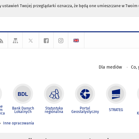
any ustawień Twojej przeglądarki oznacza, że będą one umieszczane w Twoi
Dla mediów
Co, 
ne
Bank Danych
Statystyka
Portal
um
STRATEG
Lokalnych
regionalna
Geostatystyczny
wca
K
Inne opracowania