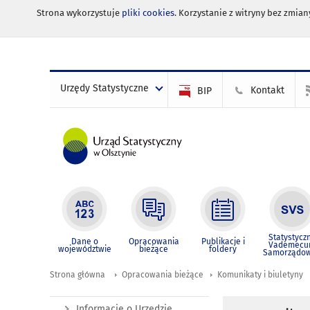
Strona wykorzystuje
pliki cookies
. Korzystanie z witryny bez zmi
Urzędy Statystyczne
Kontakt
BIP
Statystycz
Dane o
Opracowania
Publikacje i
Vademec
województwie
bieżące
foldery
Samorządo
Strona główna
Opracowania bieżące
Komunikaty i biuletyny
Informacje o Urzędzie