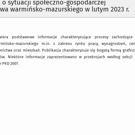
o sytuacji społeczno-gospodarczej
wa warmińsko-mazurskiego w lutym 2023 r.
iera podstawowe informacje charakteryzujące procesy zachodzące
mińsko-mazurskiego m.in. z zakresu rynku pracy, wynagrodzeń, cen,
ictwa oraz mieszkań. Publikacja charakteryzuje się bogatą formą graficz
ów. Niektóre informacje zaprezentowano w przekrojach według sekcji 
e PKD 2007.