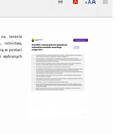
A
A
A
 na terenie
 rolnictwa,
ną w postaci
i wybranych