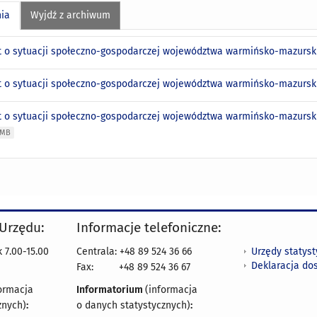
nia
Wyjdź z archiwum
 o sytuacji społeczno-gospodarczej województwa warmińsko-mazurski
 o sytuacji społeczno-gospodarczej województwa warmińsko-mazurski
 o sytuacji społeczno-gospodarczej województwa warmińsko-mazurskie
 MB
 Urzędu:
Informacje telefoniczne:
Urzędy statys
 7.00-15.00
Centrala: +48 89 524 36 66
Deklaracja do
Fax:
+48 89 524 36 67
ormacja
Informatorium
(informacja
znych)
:
o danych statystycznych)
: