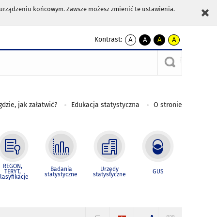
m urządzeniu końcowym. Zawsze możesz zmienić te ustawienia.
Kontrast:
A
A
A
A
kontrast
kontrast
kontrast
kontrast
domyślny
biały
żółty
czarny
tekst
tekst
tekst
na
na
na
czarnym
czarnym
żółtym
gdzie, jak załatwić?
Edukacja statystyczna
O stronie
REGON,
Badania
Urzędy
TERYT,
GUS
statystyczne
statystyczne
lasyfikacje