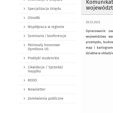
Komunikat 
województ
Specjalizacja Urzędu
Ośrodki
28.03.2023
Współpraca w regionie
Opracowanie zaw
Seminaria i konferencje
województwa war
przemysłu, budown
Patronaty honorowe
map i kartogram
Dyrektora US
działów w układzi
Praktyki studenckie
Likwidacja / Sprzedaż
majątku
RODO
Newsletter
Zamówienia publiczne