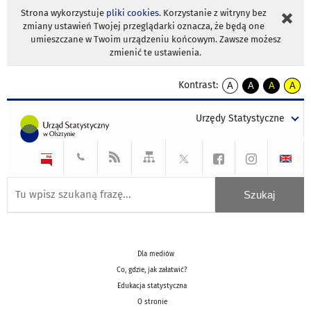
Strona wykorzystuje
pliki cookies
. Korzystanie z witryny bez
zmiany ustawień Twojej przeglądarki oznacza, że będą one
umieszczane w Twoim urządzeniu końcowym. Zawsze możesz
zmienić te ustawienia.
Kontrast:
A
A
A
A
kontrast
kontrast
kontrast
kontra
domyślny
biały
żółty
czarny
Urzędy Statystyczne
tekst
tekst
tekst
na
na
na
czarnym
czarnym
żółtym
Dla mediów
Co, gdzie, jak załatwić?
Edukacja statystyczna
O stronie