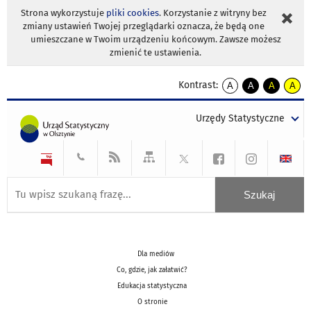
Strona wykorzystuje
pliki cookies
. Korzystanie z witryny bez
zmiany ustawień Twojej przeglądarki oznacza, że będą one
umieszczane w Twoim urządzeniu końcowym. Zawsze możesz
zmienić te ustawienia.
Kontrast:
A
A
A
A
kontrast
kontrast
kontrast
kontra
domyślny
biały
żółty
czarny
Urzędy Statystyczne
tekst
tekst
tekst
na
na
na
czarnym
czarnym
żółtym
Dla mediów
Co, gdzie, jak załatwić?
Edukacja statystyczna
O stronie