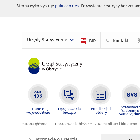
Strona wykorzystuje
pliki cookies
. Korzystanie z witryny bez zmi
Urzędy Statystyczne
Kontakt
BIP
Statystycz
Dane o
Opracowania
Publikacje i
Vademec
województwie
bieżące
foldery
Samorządo
Strona główna
Opracowania bieżące
Komunikaty i biuletyny
Informacje o Urzędzie