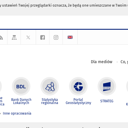
any ustawień Twojej przeglądarki oznacza, że będą one umieszczane w Twoi
Dla mediów
Co, 
ne
Bank Danych
Statystyka
Portal
um
STRATEG
Lokalnych
regionalna
Geostatystyczny
wca
K
Inne opracowania