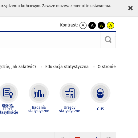
m urządzeniu końcowym. Zawsze możesz zmienić te ustawienia.
Kontrast:
A
A
A
A
kontrast
kontrast
kontrast
kontrast
domyślny
biały
żółty
czarny
tekst
tekst
tekst
na
na
na
czarnym
czarnym
żółtym
gdzie, jak załatwić?
Edukacja statystyczna
O stronie
REGON,
Badania
Urzędy
TERYT,
GUS
statystyczne
statystyczne
lasyfikacje