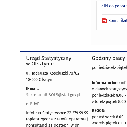
Pliki do pobra
Komunikat
Urząd Statystyczny
Godziny pracy
w Olsztynie
poniedziałek-piątek
ul. Tadeusza Kościuszki 78/82
10-555 Olsztyn
Informatorium
(inf
E-mail:
o danych statystyc
SekretariatUSOLS@stat.gov.pl
poniedziałek 8.00 -
wtorek-piątek 8.00 
e-PUAP
REGON:
Infolinia Statystyczna: 22 279 99 99
poniedziałek 8.00 -
(opłata zgodna z taryfą operatora)
wtorek-piątek 8.00 
Konsultanci są dostępni w dni