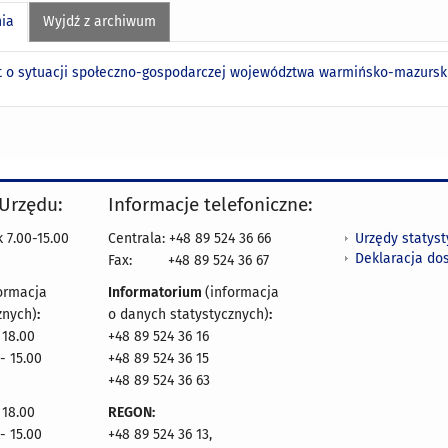
nia
Wyjdź z archiwum
 o sytuacji społeczno-gospodarczej województwa warmińsko-mazurski
 Urzędu:
Informacje telefoniczne:
Urzędy statys
 7.00-15.00
Centrala: +48 89 524 36 66
Deklaracja do
Fax:
+48 89 524 36 67
ormacja
Informatorium
(informacja
znych)
:
o danych statystycznych)
:
 18.00
+48 89 524 36 16
- 15.00
+48 89 524 36 15
+48 89 524 36 63
 18.00
REGON:
- 15.00
+48 89 524 36 13,