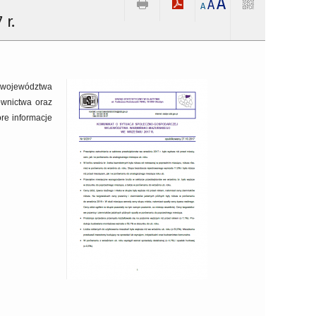
A
A
A
r.
 województwa
ownictwa oraz
re informacje