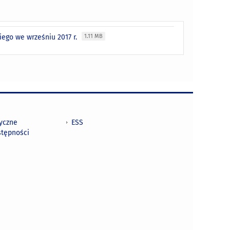
ego we wrześniu 2017 r.
1.11 MB
tyczne
ESS
stępności