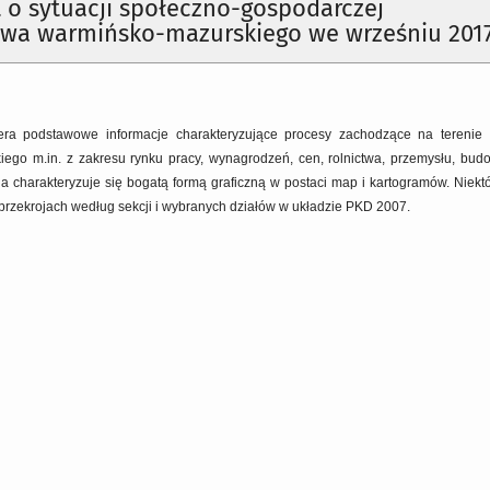
o sytuacji społeczno-gospodarczej
wa warmińsko-mazurskiego we wrześniu 2017 
ra podstawowe informacje charakteryzujące procesy zachodzące na terenie
ego m.in. z zakresu rynku pracy, wynagrodzeń, cen, rolnictwa, przemysłu, bud
a charakteryzuje się bogatą formą graficzną w postaci map i kartogramów. Niektó
rzekrojach według sekcji i wybranych działów w układzie PKD 2007.