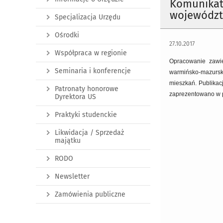
Komunikat 
województ
Specjalizacja Urzędu
Ośrodki
27.10.2017
Współpraca w regionie
Opracowanie zawie
Seminaria i konferencje
warmińsko-mazurski
mieszkań. Publikacj
Patronaty honorowe
zaprezentowano w p
Dyrektora US
Praktyki studenckie
Likwidacja / Sprzedaż
majątku
RODO
Newsletter
Zamówienia publiczne