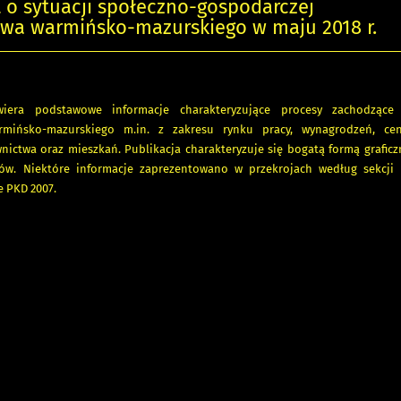
o sytuacji społeczno-gospodarczej
wa warmińsko-mazurskiego w maju 2018 r.
iera podstawowe informacje charakteryzujące procesy zachodzące
mińsko-mazurskiego m.in. z zakresu rynku pracy, wynagrodzeń, cen,
ictwa oraz mieszkań. Publikacja charakteryzuje się bogatą formą graficz
ów. Niektóre informacje zaprezentowano w przekrojach według sekcji 
e PKD 2007.