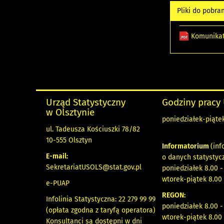
Pliki do pobra
Komunikat
Urząd Statystyczny
Godziny pracy
w Olsztynie
poniedziałek-piątek
ul. Tadeusza Kościuszki 78/82
10-555 Olsztyn
Informatorium
(inf
E-mail:
o danych statystyc
SekretariatUSOLS@stat.gov.pl
poniedziałek 8.00 -
wtorek-piątek 8.00 
e-PUAP
REGON:
Infolinia Statystyczna: 22 279 99 99
poniedziałek 8.00 -
(opłata zgodna z taryfą operatora)
wtorek-piątek 8.00 
Konsultanci są dostępni w dni