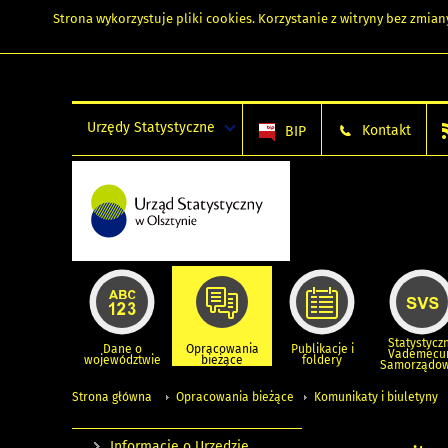
Strona wykorzystuje
pliki cookies
. Korzystanie z witryny bez zmi
Urzędy Statystyczne
Kontakt
BIP
Statystycz
Dane o
Opracowania
Publikacje i
Vademec
województwie
bieżące
foldery
Samorządo
Strona główna
Opracowania bieżące
Komunikaty i biuletyny
Informacje o Urzędzie