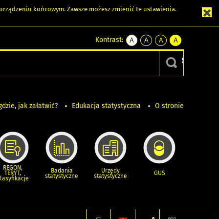
m urządzeniu końcowym. Zawsze możesz zmienić te ustawienia.
Kontrast:
A
A
A
A
kontrast
kontrast
kontrast
kontrast
domyślny
biały
żółty
czarny
tekst
tekst
tekst
na
na
na
czarnym
czarnym
żółtym
gdzie, jak załatwić?
Edukacja statystyczna
O stronie
REGON,
Badania
Urzędy
TERYT,
GUS
statystyczne
statystyczne
lasyfikacje