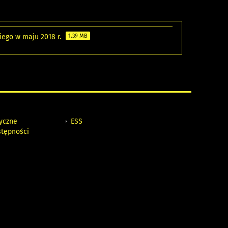
ego w maju 2018 r.
1.39 MB
tyczne
ESS
stępności