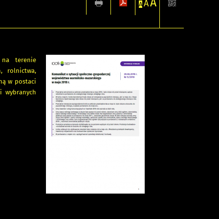
A
A
A
 na terenie
 rolnictwa,
ną w postaci
i wybranych