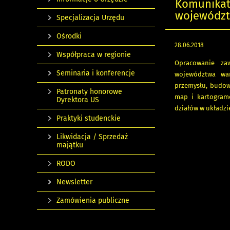
Komunikat 
województ
Specjalizacja Urzędu
Ośrodki
28.06.2018
Współpraca w regionie
Opracowanie zaw
Seminaria i konferencje
województwa war
przemysłu, budown
Patronaty honorowe
map i kartogram
Dyrektora US
działów w układzi
Praktyki studenckie
Likwidacja / Sprzedaż
majątku
RODO
Newsletter
Zamówienia publiczne