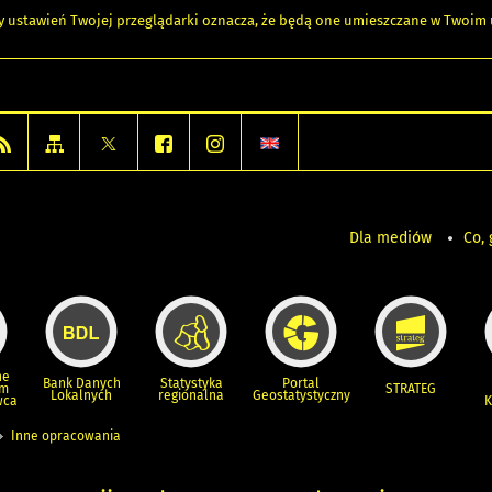
any ustawień Twojej przeglądarki oznacza, że będą one umieszczane w Twoi
Dla mediów
Co, 
ne
Bank Danych
Statystyka
Portal
um
STRATEG
Lokalnych
regionalna
Geostatystyczny
wca
K
Inne opracowania