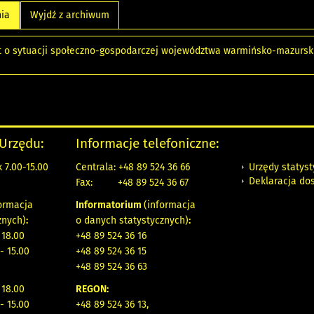
nia
Wyjdź z archiwum
 o sytuacji społeczno-gospodarczej województwa warmińsko-mazurski
 Urzędu:
Informacje telefoniczne:
Urzędy statys
 7.00-15.00
Centrala: +48 89 524 36 66
Deklaracja do
Fax:
+48 89 524 36 67
ormacja
Informatorium
(informacja
znych)
:
o danych statystycznych)
:
 18.00
+48 89 524 36 16
- 15.00
+48 89 524 36 15
+48 89 524 36 63
 18.00
REGON:
- 15.00
+48 89 524 36 13,