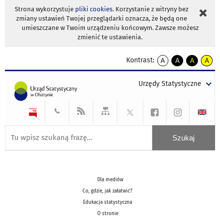
Strona wykorzystuje
pliki cookies
. Korzystanie z witryny bez
zmiany ustawień Twojej przeglądarki oznacza, że będą one
umieszczane w Twoim urządzeniu końcowym. Zawsze możesz
zmienić te ustawienia.
Kontrast:
A
A
A
A
kontrast
kontrast
kontrast
kontra
domyślny
biały
żółty
czarny
Urzędy Statystyczne
tekst
tekst
tekst
na
na
na
czarnym
czarnym
żółtym
Dla mediów
Co, gdzie, jak załatwić?
Edukacja statystyczna
O stronie