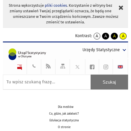
Strona wykorzystuje
pliki cookies
. Korzystanie z witryny bez
zmiany ustawień Twojej przeglądarki oznacza, że będą one
umieszczane w Twoim urządzeniu końcowym. Zawsze możesz
zmienić te ustawienia.
Kontrast:
A
A
A
A
kontrast
kontrast
kontrast
kontra
domyślny
biały
żółty
czarny
Urzędy Statystyczne
tekst
tekst
tekst
na
na
na
czarnym
czarnym
żółtym
Dla mediów
Co, gdzie, jak załatwić?
Edukacja statystyczna
O stronie