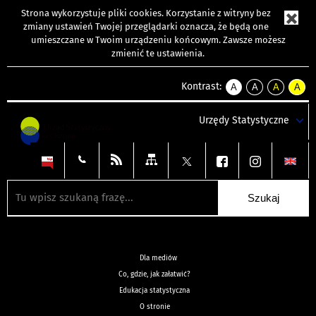
Strona wykorzystuje
pliki cookies
. Korzystanie z witryny bez
zmiany ustawień Twojej przeglądarki oznacza, że będą one
umieszczane w Twoim urządzeniu końcowym. Zawsze możesz
zmienić te ustawienia.
Kontrast:
A
A
A
A
kontrast
kontrast
kontrast
kontra
domyślny
biały
żółty
czarny
Urzędy Statystyczne
tekst
tekst
tekst
na
na
na
czarnym
czarnym
żółtym
Dla mediów
Co, gdzie, jak załatwić?
Edukacja statystyczna
O stronie