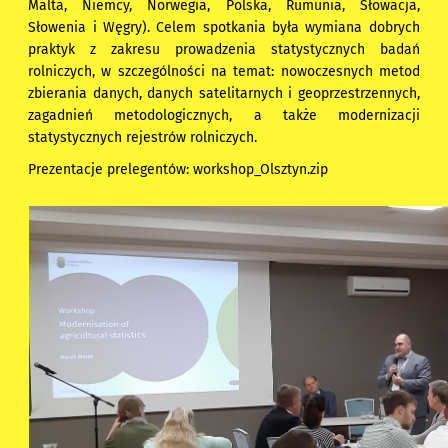
Malta, Niemcy, Norwegia, Polska, Rumunia, Słowacja,
Słowenia i Węgry). Celem spotkania była wymiana dobrych
praktyk z zakresu prowadzenia statystycznych badań
rolniczych, w szczególności na temat: nowoczesnych metod
zbierania danych, danych satelitarnych i geoprzestrzennych,
zagadnień metodologicznych, a także modernizacji
statystycznych rejestrów rolniczych.
Prezentacje prelegentów:
workshop_Olsztyn.zip