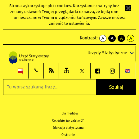
Strona wykorzystuje
pliki cookies
. Korzystanie z witryny bez
zmiany ustawień Twojej przeglądarki oznacza, że będą one
umieszczane w Twoim urządzeniu końcowym. Zawsze możesz
zmienić te ustawienia.
Kontrast:
A
A
A
A
kontrast
kontrast
kontrast
kontra
domyślny
biały
żółty
czarny
Urzędy Statystyczne
tekst
tekst
tekst
na
na
na
czarnym
czarnym
żółtym
Dla mediów
Co, gdzie, jak załatwić?
Edukacja statystyczna
O stronie