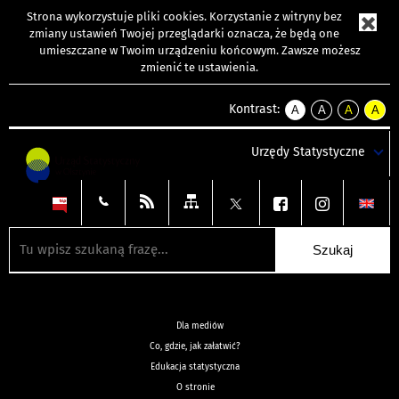
Strona wykorzystuje
pliki cookies
. Korzystanie z witryny bez
zmiany ustawień Twojej przeglądarki oznacza, że będą one
umieszczane w Twoim urządzeniu końcowym. Zawsze możesz
zmienić te ustawienia.
Kontrast:
A
A
A
A
kontrast
kontrast
kontrast
kontra
domyślny
biały
żółty
czarny
Urzędy Statystyczne
tekst
tekst
tekst
na
na
na
czarnym
czarnym
żółtym
Dla mediów
Co, gdzie, jak załatwić?
Edukacja statystyczna
O stronie