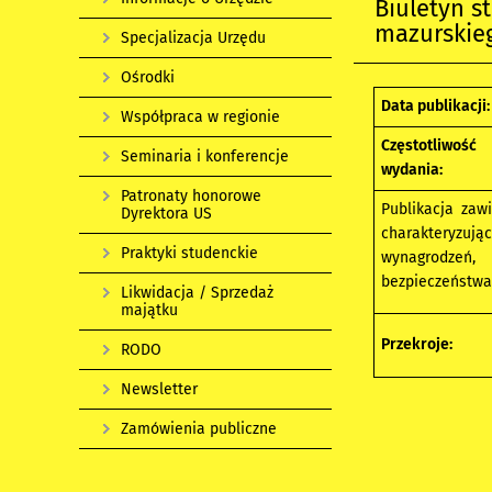
Biuletyn 
mazurskieg
Specjalizacja Urzędu
Ośrodki
Data publikacji:
Współpraca w regionie
Częstotliwość
Seminaria i konferencje
wydania:
Patronaty honorowe
Publikacja zawi
Dyrektora US
charakteryzują
Praktyki studenckie
wynagrodzeń, 
bezpieczeństwa
Likwidacja / Sprzedaż
majątku
Przekroje:
RODO
Newsletter
Zamówienia publiczne