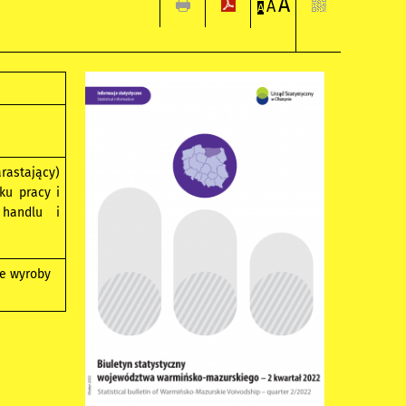
A
A
A
rastający)
ku pracy i
 handlu i
ne wyroby