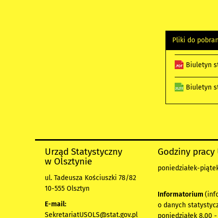
Pliki do pobra
Biuletyn 
Biuletyn 
Urząd Statystyczny
Godziny pracy
w Olsztynie
poniedziałek-piątek
ul. Tadeusza Kościuszki 78/82
10-555 Olsztyn
Informatorium
(inf
E-mail:
o danych statystyc
SekretariatUSOLS@stat.gov.pl
poniedziałek 8.00 -