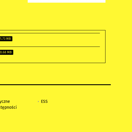
1.73 MB
0.68 MB
tyczne
ESS
stępności