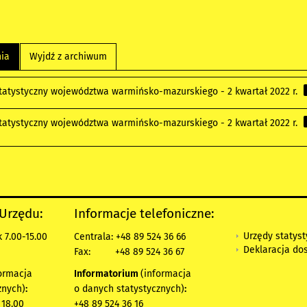
nia
Wyjdź z archiwum
statystyczny województwa warmińsko-mazurskiego - 2 kwartał 2022 r.
statystyczny województwa warmińsko-mazurskiego - 2 kwartał 2022 r.
 Urzędu:
Informacje telefoniczne:
Urzędy statys
 7.00-15.00
Centrala: +48 89 524 36 66
Deklaracja do
Fax:
+48 89 524 36 67
ormacja
Informatorium
(informacja
znych)
:
o danych statystycznych)
:
 18.00
+48 89 524 36 16