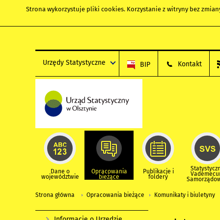
Strona wykorzystuje
pliki cookies
. Korzystanie z witryny bez zmi
Urzędy Statystyczne
Kontakt
BIP
Statystycz
Dane o
Opracowania
Publikacje i
Vademec
województwie
bieżące
foldery
Samorządo
Strona główna
Opracowania bieżące
Komunikaty i biuletyny
Informacje o Urzędzie