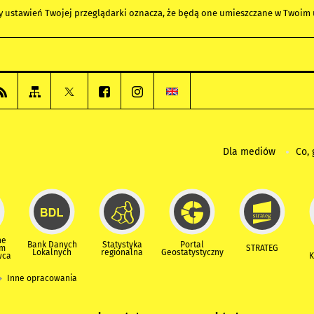
any ustawień Twojej przeglądarki oznacza, że będą one umieszczane w Twoi
Dla mediów
Co, 
ne
Bank Danych
Statystyka
Portal
um
STRATEG
Lokalnych
regionalna
Geostatystyczny
wca
K
Inne opracowania