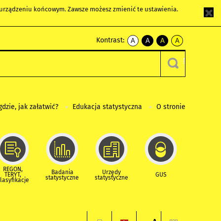
m urządzeniu końcowym. Zawsze możesz zmienić te ustawienia.
Kontrast:
A
A
A
A
kontrast
kontrast
kontrast
kontrast
domyślny
biały
żółty
czarny
tekst
tekst
tekst
na
na
na
czarnym
czarnym
żółtym
gdzie, jak załatwić?
Edukacja statystyczna
O stronie
REGON,
Badania
Urzędy
TERYT,
GUS
statystyczne
statystyczne
lasyfikacje