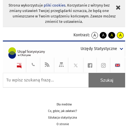
Strona wykorzystuje
pliki cookies
. Korzystanie z witryny bez
zmiany ustawień Twojej przeglądarki oznacza, że będą one
umieszczane w Twoim urządzeniu końcowym. Zawsze możesz
zmienić te ustawienia.
Kontrast:
A
A
A
A
kontrast
kontrast
kontrast
kontra
domyślny
biały
żółty
czarny
Urzędy Statystyczne
tekst
tekst
tekst
na
na
na
czarnym
czarnym
żółtym
Dla mediów
Co, gdzie, jak załatwić?
Edukacja statystyczna
O stronie