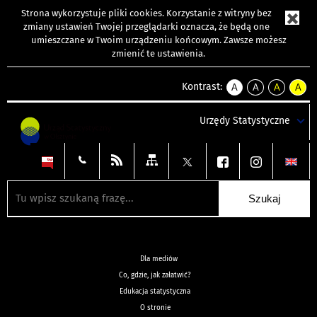
Strona wykorzystuje
pliki cookies
. Korzystanie z witryny bez
zmiany ustawień Twojej przeglądarki oznacza, że będą one
umieszczane w Twoim urządzeniu końcowym. Zawsze możesz
zmienić te ustawienia.
Kontrast:
A
A
A
A
kontrast
kontrast
kontrast
kontra
domyślny
biały
żółty
czarny
Urzędy Statystyczne
tekst
tekst
tekst
na
na
na
czarnym
czarnym
żółtym
Dla mediów
Co, gdzie, jak załatwić?
Edukacja statystyczna
O stronie