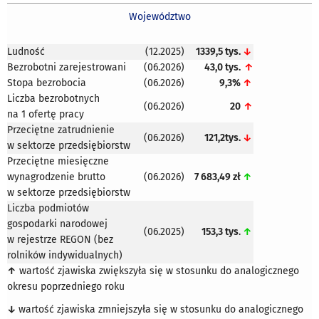
r.
r.
r.
Województwo
(wcześ
Komun
Ludność
(12.2025)
1339,5 tys.
↓
o
Bezrobotni zarejestrowani
(06.2026)
43,0 tys.
↑
sytuac
Stopa bezrobocia
(06.2026)
9,3%
↑
społec
Liczba bezrobotnych
gospod
(06.2026)
20
↑
na 1 ofertę pracy
wojew
Przeciętne zatrudnienie
warmi
(06.2026)
121,2tys.
↓
w sektorze przedsiębiorstw
mazurs
Przeciętne miesięczne
wynagrodzenie brutto
(06.2026)
7 683,49 zł
↑
w sektorze przedsiębiorstw
Liczba podmiotów
gospodarki narodowej
(06.2025)
153,3 tys
.
↑
w rejestrze REGON (bez
rolników indywidualnych)
↑
wartość zjawiska zwiększyła się w stosunku do analogicznego
okresu poprzedniego roku
↓
wartość zjawiska zmniejszyła się w stosunku do analogicznego