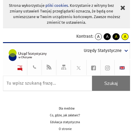
Strona wykorzystuje
pliki cookies
. Korzystanie z witryny bez
zmiany ustawień Twojej przeglądarki oznacza, że będą one
umieszczane w Twoim urządzeniu końcowym. Zawsze możesz
zmienić te ustawienia.
Kontrast:
A
A
A
A
kontrast
kontrast
kontrast
kontra
domyślny
biały
żółty
czarny
Urzędy Statystyczne
tekst
tekst
tekst
na
na
na
czarnym
czarnym
żółtym
Dla mediów
Co, gdzie, jak załatwić?
Edukacja statystyczna
O stronie