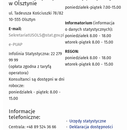
w Olsztynie
poniedziałek-piątek 7.00-15.00
ul. Tadeusza Kościuszki 78/82
10-555 Olsztyn
Informatorium
(informacja
E-mail:
o danych statystycznych)
:
SekretariatUSOLS@stat.gov.pl
poniedziałek 8.00 - 18.00
wtorek-piątek 8.00 - 15.00
e-PUAP
REGON:
Infolinia Statystyczna: 22 279
poniedziałek 8.00 - 18.00
99 99
wtorek-piątek 8.00 - 15.00
(opłata zgodna z taryfą
operatora)
Konsultanci są dostępni w dni
robocze:
poniedziałek - piątek: 8.00 -
15.00
Informacje
telefoniczne:
Urzędy statystyczne
Deklaracja dostępności
Centrala: +48 89 524 36 66