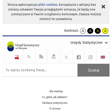
Strona wykorzystuje
pliki cookies
. Korzystanie z witryny bez
zmiany ustawień Twojej przeglądarki oznacza, że będą one
umieszczane w Twoim urządzeniu końcowym. Zawsze możesz
zmienić te ustawienia.
Kontrast:
A
A
A
A
kontrast
kontrast
kontrast
kontra
domyślny
biały
żółty
czarny
Urzędy Statystyczne
tekst
tekst
tekst
na
na
na
czarnym
czarnym
żółtym
Dla mediów
Co, gdzie, jak załatwić?
Edukacja statystyczna
O stronie