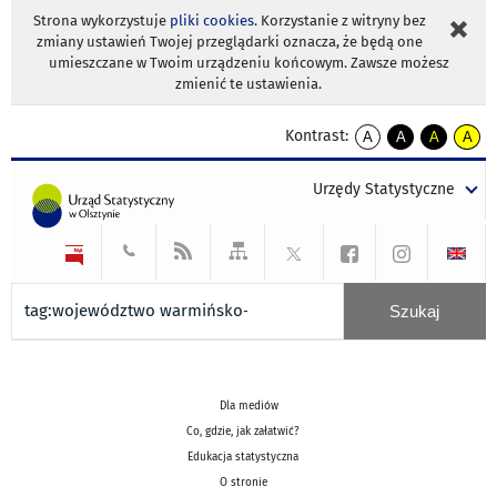
Strona wykorzystuje
pliki cookies
. Korzystanie z witryny bez
zmiany ustawień Twojej przeglądarki oznacza, że będą one
umieszczane w Twoim urządzeniu końcowym. Zawsze możesz
zmienić te ustawienia.
Kontrast:
A
A
A
A
kontrast
kontrast
kontrast
kontra
domyślny
biały
żółty
czarny
Urzędy Statystyczne
tekst
tekst
tekst
na
na
na
czarnym
czarnym
żółtym
Dla mediów
Co, gdzie, jak załatwić?
Edukacja statystyczna
O stronie