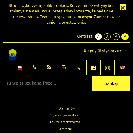
Strona wykorzystuje
pliki cookies
. Korzystanie z witryny bez
zmiany ustawień Twojej przeglądarki oznacza, że będą one
umieszczane w Twoim urządzeniu końcowym. Zawsze możesz
zmienić te ustawienia.
Kontrast:
A
A
A
A
kontrast
kontrast
kontrast
kontra
domyślny
biały
żółty
czarny
Urzędy Statystyczne
tekst
tekst
tekst
na
na
na
czarnym
czarnym
żółtym
Dla mediów
Co, gdzie, jak załatwić?
Edukacja statystyczna
O stronie