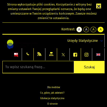
Strona wykorzystuje
pliki cookies
. Korzystanie z witryny bez
zmiany ustawień Twojej przeglądarki oznacza, że będą one
umieszczane w Twoim urządzeniu końcowym. Zawsze możesz
zmienić te ustawienia.
Kontrast:
A
A
A
A
kontrast
kontrast
kontrast
kontra
domyślny
biały
żółty
czarny
Urzędy Statystyczne
tekst
tekst
tekst
na
na
na
czarnym
czarnym
żółtym
Dla mediów
Co, gdzie, jak załatwić?
Edukacja statystyczna
O stronie