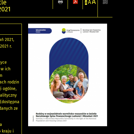
A
tle
A
A
2021
ń 2021,
2021 r.
tyce
 w ich
ym
ach rodzin
i ogólne,
alityczny
 (dostępna
 danych ze
na
kraju i