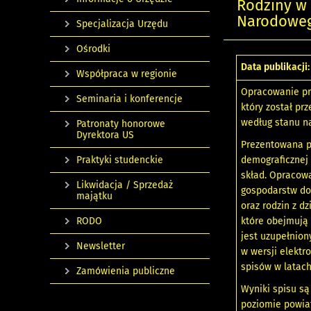
Rodziny w
Narodoweg
Specjalizacja Urzędu
Ośrodki
Data publikacji:
Współpraca w regionie
Opracowanie pr
Seminaria i konferencje
który został pr
według stanu na
Patronaty honorowe
Dyrektora US
Prezentowana p
Praktyki studenckie
demograficznej 
skład. Opracowa
Likwidacja / Sprzedaż
gospodarstw dom
majątku
oraz rodzin z d
RODO
które obejmują 
jest uzupełnion
Newsletter
w wersji elektr
spisów w latach
Zamówienia publiczne
Wyniki spisu s
poziomie powia