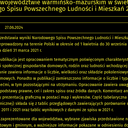
 województwie warmińsko-mazurskim w świe
o Spisu Powszechnego Ludności i Mieszkań 
27.06.2024
zedstawia wyniki Narodowego Spisu Powszechnego Ludności i Mieszka
zeprowadzony na terenie Polski w okresie od 1 kwietnia do 30 września 
 dzień 31 marca 2021 r.
ublikacja jest opracowaniem tematycznym poświęconym charakterys
i społecznej gospodarstw domowych, rodzin oraz ludności wchodzącej
nie zawiera informacje o liczbie, wielkości oraz składzie pokoleniow
owych. Ponadto w publikacji zamieszczono informacje o liczbie i typ
ziećmi, w tym pozostającymi na utrzymaniu. Opracowanie zawiera uwag
podstawy prawne, cel i zakres spisu oraz źródła danych. Komentarz an
y prezentacją graficzną w postaci map i wykresów. Część tabelaryczna
onicznej) składa się z tablic przeglądowych zawierających porównanie
 2011 i 2021 oraz tablic wynikowych z danymi ze spisu w 2021 r.
ą zaprezentowane dla województwa, wybrane zjawiska przedstawione 
towym i gminnym, a ważniejsze informacje pokazane w odniesieniu do 