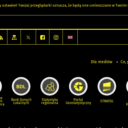
any ustawień Twojej przeglądarki oznacza, że będą one umieszczane w Twoi
Dla mediów
Co, 
ne
Bank Danych
Statystyka
Portal
um
STRATEG
Lokalnych
regionalna
Geostatystyczny
wca
K