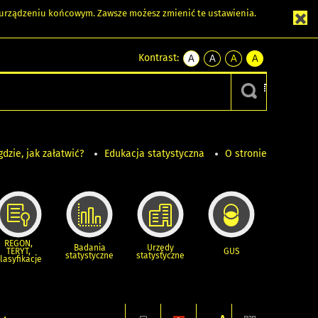
m urządzeniu końcowym. Zawsze możesz zmienić te ustawienia.
Kontrast:
A
A
A
A
kontrast
kontrast
kontrast
kontrast
domyślny
biały
żółty
czarny
tekst
tekst
tekst
na
na
na
czarnym
czarnym
żółtym
gdzie, jak załatwić?
Edukacja statystyczna
O stronie
REGON,
Badania
Urzędy
TERYT,
GUS
statystyczne
statystyczne
lasyfikacje