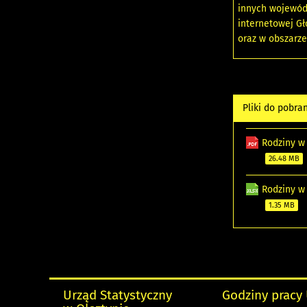
innych wojewód
internetowej G
oraz w obszarz
Pliki do pobra
Rodziny w
26.48 MB
Rodziny w
1.35 MB
Urząd Statystyczny
Godziny pracy