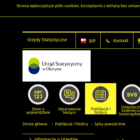
Strona wykorzystuje
pliki cookies
. Korzystanie z witryny bez zmi
Urzędy Statystyczne
Kontakt
BIP
Statystycz
Dane o
Opracowania
Publikacje i
Vademec
województwie
bieżące
foldery
Samorządo
Strona główna
Publikacje i foldery
Spisy powszechne
Informacje o Urzędzie