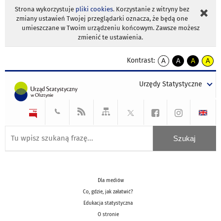
Strona wykorzystuje
pliki cookies
. Korzystanie z witryny bez
zmiany ustawień Twojej przeglądarki oznacza, że będą one
umieszczane w Twoim urządzeniu końcowym. Zawsze możesz
zmienić te ustawienia.
Kontrast:
A
A
A
A
kontrast
kontrast
kontrast
kontra
domyślny
biały
żółty
czarny
Urzędy Statystyczne
tekst
tekst
tekst
na
na
na
czarnym
czarnym
żółtym
Dla mediów
Co, gdzie, jak załatwić?
Edukacja statystyczna
O stronie