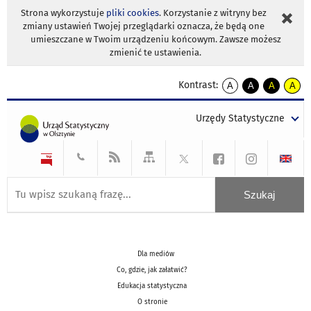
Strona wykorzystuje
pliki cookies
. Korzystanie z witryny bez
zmiany ustawień Twojej przeglądarki oznacza, że będą one
umieszczane w Twoim urządzeniu końcowym. Zawsze możesz
zmienić te ustawienia.
Kontrast:
A
A
A
A
kontrast
kontrast
kontrast
kontra
domyślny
biały
żółty
czarny
Urzędy Statystyczne
tekst
tekst
tekst
na
na
na
czarnym
czarnym
żółtym
Dla mediów
Co, gdzie, jak załatwić?
Edukacja statystyczna
O stronie