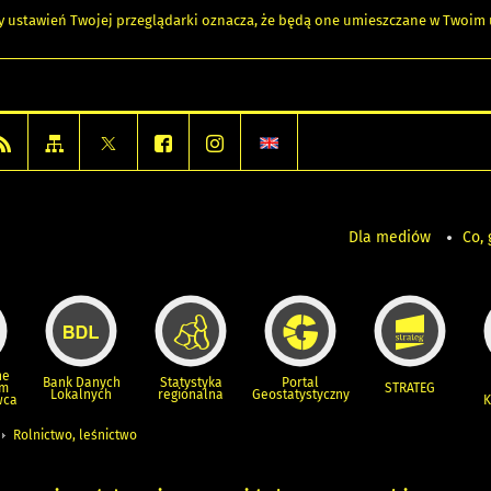
any ustawień Twojej przeglądarki oznacza, że będą one umieszczane w Twoi
Dla mediów
Co, 
ne
Bank Danych
Statystyka
Portal
um
STRATEG
Lokalnych
regionalna
Geostatystyczny
wca
K
Rolnictwo, leśnictwo