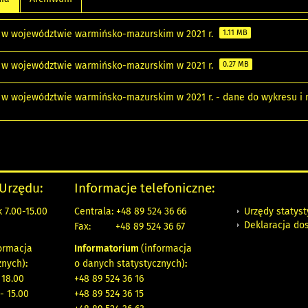
 w województwie warmińsko-mazurskim w 2021 r.
1.11 MB
 w województwie warmińsko-mazurskim w 2021 r.
0.27 MB
 w województwie warmińsko-mazurskim w 2021 r. - dane do wykresu 
 Urzędu:
Informacje telefoniczne:
Urzędy statys
 7.00-15.00
Centrala: +48 89 524 36 66
Deklaracja do
Fax:
+48 89 524 36 67
ormacja
Informatorium
(informacja
znych)
:
o danych statystycznych)
:
 18.00
+48 89 524 36 16
- 15.00
+48 89 524 36 15