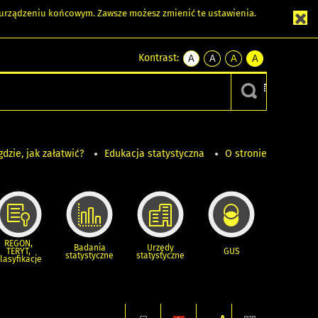
m urządzeniu końcowym. Zawsze możesz zmienić te ustawienia.
Kontrast:
A
A
A
A
kontrast
kontrast
kontrast
kontrast
domyślny
biały
żółty
czarny
tekst
tekst
tekst
na
na
na
czarnym
czarnym
żółtym
gdzie, jak załatwić?
Edukacja statystyczna
O stronie
REGON,
Badania
Urzędy
TERYT,
GUS
statystyczne
statystyczne
lasyfikacje