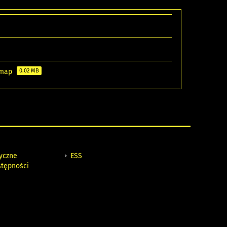
i map
0.02 MB
tyczne
ESS
stępności