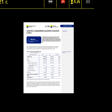
A
 r.
A
A