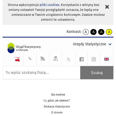
Strona wykorzystuje
pliki cookies
. Korzystanie z witryny bez
zmiany ustawień Twojej przeglądarki oznacza, że będą one
umieszczane w Twoim urządzeniu końcowym. Zawsze możesz
zmienić te ustawienia.
Kontrast:
A
A
A
A
kontrast
kontrast
kontrast
kontra
domyślny
biały
żółty
czarny
Urzędy Statystyczne
tekst
tekst
tekst
na
na
na
czarnym
czarnym
żółtym
Dla mediów
Co, gdzie, jak załatwić?
Edukacja statystyczna
O stronie