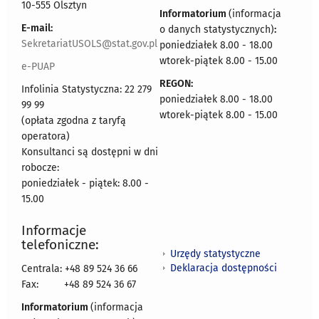
10-555 Olsztyn
Informatorium
(informacja
E-mail:
o danych statystycznych)
:
SekretariatUSOLS@stat.gov.pl
poniedziałek 8.00 - 18.00
wtorek-piątek 8.00 - 15.00
e-PUAP
REGON:
Infolinia Statystyczna: 22 279
poniedziałek 8.00 - 18.00
99 99
wtorek-piątek 8.00 - 15.00
(opłata zgodna z taryfą
operatora)
Konsultanci są dostępni w dni
robocze:
poniedziałek - piątek: 8.00 -
15.00
Informacje
telefoniczne:
Urzędy statystyczne
Deklaracja dostępności
Centrala: +48 89 524 36 66
Fax:
+48 89 524 36 67
Informatorium
(informacja