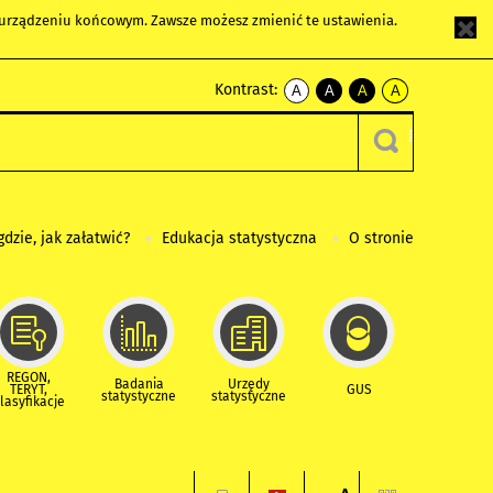
m urządzeniu końcowym. Zawsze możesz zmienić te ustawienia.
Kontrast:
A
A
A
A
kontrast
kontrast
kontrast
kontrast
domyślny
biały
żółty
czarny
tekst
tekst
tekst
na
na
na
czarnym
czarnym
żółtym
gdzie, jak załatwić?
Edukacja statystyczna
O stronie
REGON,
Badania
Urzędy
TERYT,
GUS
statystyczne
statystyczne
lasyfikacje