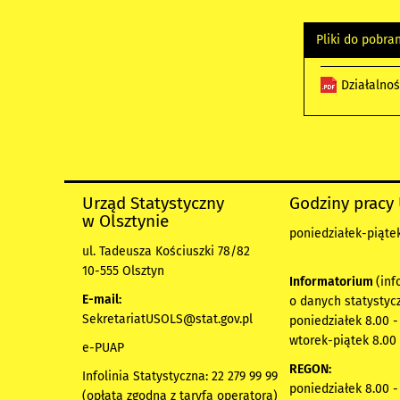
Pliki do pobra
Działalno
Urząd Statystyczny
Godziny pracy
w Olsztynie
poniedziałek-piątek
ul. Tadeusza Kościuszki 78/82
10-555 Olsztyn
Informatorium
(inf
E-mail:
o danych statystyc
SekretariatUSOLS@stat.gov.pl
poniedziałek 8.00 -
wtorek-piątek 8.00 
e-PUAP
REGON:
Infolinia Statystyczna: 22 279 99 99
poniedziałek 8.00 -
(opłata zgodna z taryfą operatora)