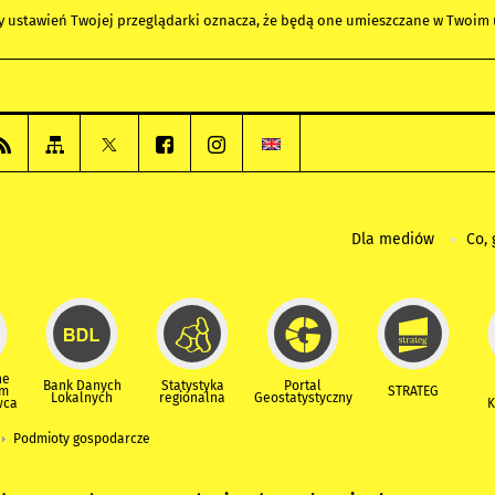
any ustawień Twojej przeglądarki oznacza, że będą one umieszczane w Twoi
Dla mediów
Co, 
ne
Bank Danych
Statystyka
Portal
um
STRATEG
Lokalnych
regionalna
Geostatystyczny
wca
K
Podmioty gospodarcze