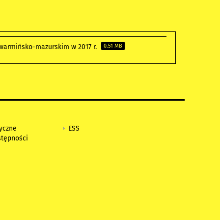
warmińsko-mazurskim w 2017 r.
0.51 MB
tyczne
ESS
stępności