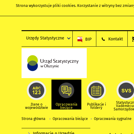
Strona wykorzystuje
pliki cookies
. Korzystanie z witryny bez zmi
Urzędy Statystyczne
Kontakt
BIP
Statystycz
Dane o
Opracowania
Publikacje i
Vademec
województwie
bieżące
foldery
Samorządo
Strona główna
Opracowania bieżące
Opracowania sygnalne
Informacje o Urzędzie