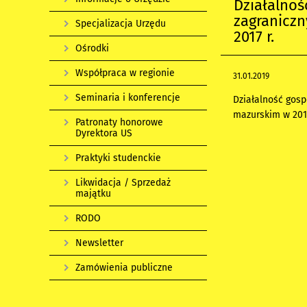
Działalno
zagranicz
Specjalizacja Urzędu
2017 r.
Ośrodki
Współpraca w regionie
31.01.2019
Seminaria i konferencje
Działalność gos
mazurskim w 2017
Patronaty honorowe
Dyrektora US
Praktyki studenckie
Likwidacja / Sprzedaż
majątku
RODO
Newsletter
Zamówienia publiczne