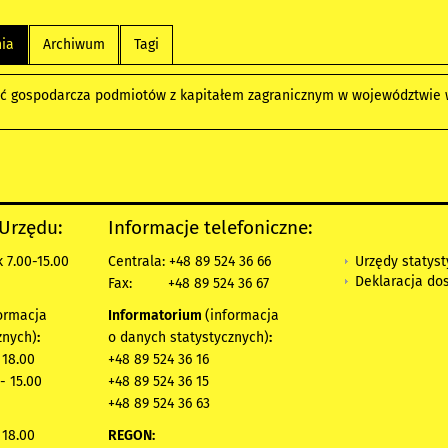
nia
Archiwum
Tagi
ść gospodarcza podmiotów z kapitałem zagranicznym w województwie 
 Urzędu:
Informacje telefoniczne:
Urzędy statys
 7.00-15.00
Centrala: +48 89 524 36 66
Deklaracja do
Fax:
+48 89 524 36 67
ormacja
Informatorium
(informacja
znych)
:
o danych statystycznych)
:
 18.00
+48 89 524 36 16
- 15.00
+48 89 524 36 15
+48 89 524 36 63
 18.00
REGON: