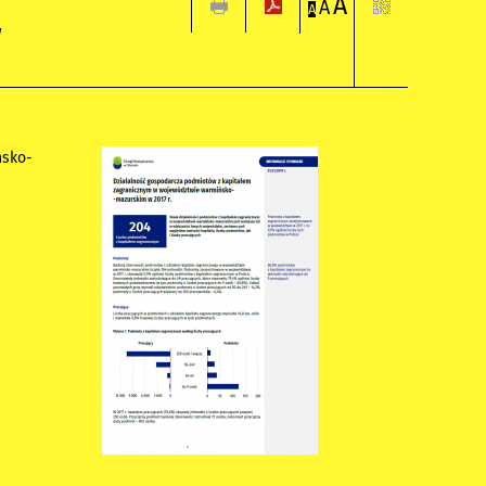
A
A
A
w
ńsko-