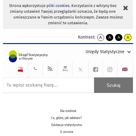
Strona wykorzystuje
pliki cookies
. Korzystanie z witryny bez
zmiany ustawień Twojej przeglądarki oznacza, że będą one
umieszczane w Twoim urządzeniu końcowym. Zawsze możesz
zmienić te ustawienia.
Kontrast:
A
A
A
A
kontrast
kontrast
kontrast
kontra
domyślny
biały
żółty
czarny
Urzędy Statystyczne
tekst
tekst
tekst
na
na
na
czarnym
czarnym
żółtym
Dla mediów
Co, gdzie, jak załatwić?
Edukacja statystyczna
O stronie