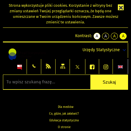
Strona wykorzystuje
pliki cookies
. Korzystanie z witryny bez
zmiany ustawień Twojej przeglądarki oznacza, że będą one
umieszczane w Twoim urządzeniu końcowym. Zawsze możesz
zmienić te ustawienia.
Kontrast:
A
A
A
A
kontrast
kontrast
kontrast
kontra
domyślny
biały
żółty
czarny
Urzędy Statystyczne
tekst
tekst
tekst
na
na
na
czarnym
czarnym
żółtym
Dla mediów
Co, gdzie, jak załatwić?
Edukacja statystyczna
O stronie