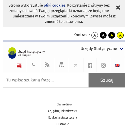
Strona wykorzystuje
pliki cookies
. Korzystanie z witryny bez
zmiany ustawień Twojej przeglądarki oznacza, że będą one
umieszczane w Twoim urządzeniu końcowym. Zawsze możesz
zmienić te ustawienia.
Kontrast:
A
A
A
A
kontrast
kontrast
kontrast
kontra
domyślny
biały
żółty
czarny
Urzędy Statystyczne
tekst
tekst
tekst
na
na
na
czarnym
czarnym
żółtym
Dla mediów
Co, gdzie, jak załatwić?
Edukacja statystyczna
O stronie