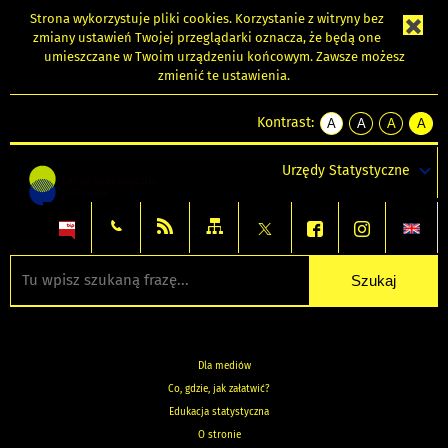
Strona wykorzystuje
pliki cookies
. Korzystanie z witryny bez
zmiany ustawień Twojej przeglądarki oznacza, że będą one
umieszczane w Twoim urządzeniu końcowym. Zawsze możesz
zmienić te ustawienia.
Kontrast:
A
A
A
A
kontrast
kontrast
kontrast
kontra
domyślny
biały
żółty
czarny
Urzędy Statystyczne
tekst
tekst
tekst
na
na
na
czarnym
czarnym
żółtym
Dla mediów
Co, gdzie, jak załatwić?
Edukacja statystyczna
O stronie