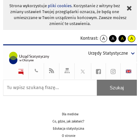
Strona wykorzystuje
pliki cookies
. Korzystanie z witryny bez
zmiany ustawień Twojej przeglądarki oznacza, że będą one
umieszczane w Twoim urządzeniu końcowym. Zawsze możesz
zmienić te ustawienia.
Kontrast:
A
A
A
A
kontrast
kontrast
kontrast
kontra
domyślny
biały
żółty
czarny
Urzędy Statystyczne
tekst
tekst
tekst
na
na
na
czarnym
czarnym
żółtym
Dla mediów
Co, gdzie, jak załatwić?
Edukacja statystyczna
O stronie