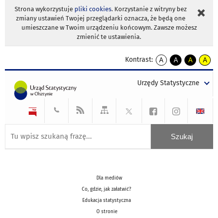
Strona wykorzystuje
pliki cookies
. Korzystanie z witryny bez
zmiany ustawień Twojej przeglądarki oznacza, że będą one
umieszczane w Twoim urządzeniu końcowym. Zawsze możesz
zmienić te ustawienia.
Kontrast:
A
A
A
A
kontrast
kontrast
kontrast
kontra
domyślny
biały
żółty
czarny
Urzędy Statystyczne
tekst
tekst
tekst
na
na
na
czarnym
czarnym
żółtym
Dla mediów
Co, gdzie, jak załatwić?
Edukacja statystyczna
O stronie