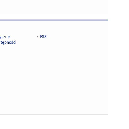
tyczne
ESS
stępności