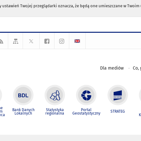
any ustawień Twojej przeglądarki oznacza, że będą one umieszczane w Twoi
Dla mediów
Co, 
ne
Bank Danych
Statystyka
Portal
um
STRATEG
Lokalnych
regionalna
Geostatystyczny
wca
K