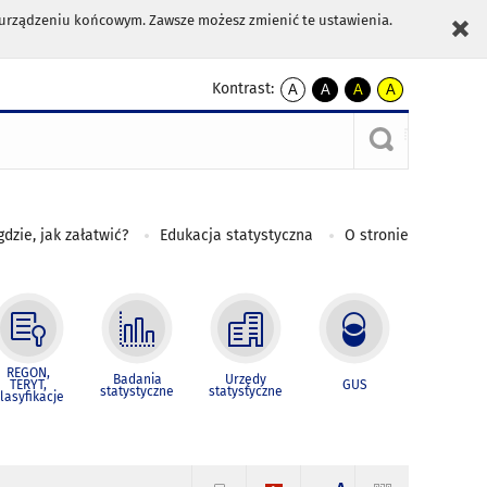
m urządzeniu końcowym. Zawsze możesz zmienić te ustawienia.
Kontrast:
A
A
A
A
kontrast
kontrast
kontrast
kontrast
domyślny
biały
żółty
czarny
tekst
tekst
tekst
na
na
na
czarnym
czarnym
żółtym
gdzie, jak załatwić?
Edukacja statystyczna
O stronie
REGON,
Badania
Urzędy
TERYT,
GUS
statystyczne
statystyczne
lasyfikacje