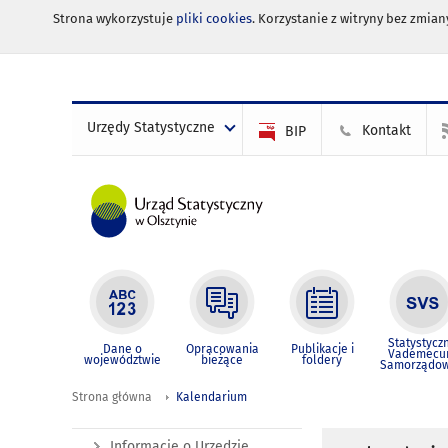
Strona wykorzystuje
pliki cookies
. Korzystanie z witryny bez zmi
Urzędy Statystyczne
Kontakt
BIP
Statystycz
Dane o
Opracowania
Publikacje i
Vademec
województwie
bieżące
foldery
Samorządo
Strona główna
Kalendarium
Informacje o Urzędzie