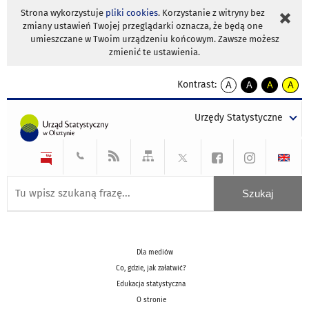
Strona wykorzystuje
pliki cookies
. Korzystanie z witryny bez
zmiany ustawień Twojej przeglądarki oznacza, że będą one
umieszczane w Twoim urządzeniu końcowym. Zawsze możesz
zmienić te ustawienia.
Kontrast:
A
A
A
A
kontrast
kontrast
kontrast
kontra
domyślny
biały
żółty
czarny
Urzędy Statystyczne
tekst
tekst
tekst
na
na
na
czarnym
czarnym
żółtym
Dla mediów
Co, gdzie, jak załatwić?
Edukacja statystyczna
O stronie