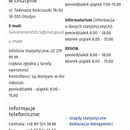
w Olsztynie
poniedziałek-piątek 7.00-15.00
ul. Tadeusza Kościuszki 78/82
10-555 Olsztyn
Informatorium
(informacja
E-mail:
o danych statystycznych)
:
SekretariatUSOLS@stat.gov.pl
poniedziałek 8.00 - 18.00
wtorek-piątek 8.00 - 15.00
e-PUAP
REGON:
Infolinia Statystyczna: 22 279
poniedziałek 8.00 - 18.00
99 99
wtorek-piątek 8.00 - 15.00
(opłata zgodna z taryfą
operatora)
Konsultanci są dostępni w dni
robocze:
poniedziałek - piątek: 8.00 -
15.00
Informacje
telefoniczne:
Urzędy statystyczne
Deklaracja dostępności
Centrala: +48 89 524 36 66