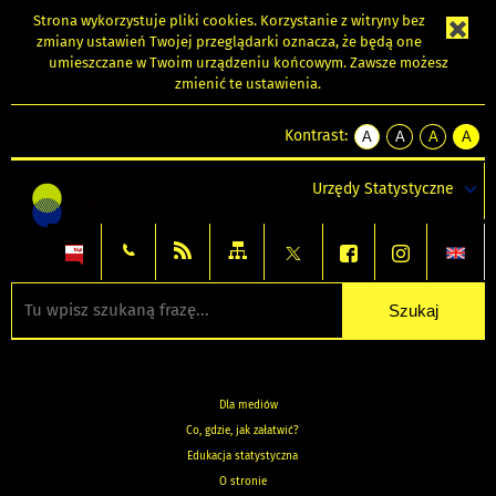
Strona wykorzystuje
pliki cookies
. Korzystanie z witryny bez
zmiany ustawień Twojej przeglądarki oznacza, że będą one
umieszczane w Twoim urządzeniu końcowym. Zawsze możesz
zmienić te ustawienia.
Kontrast:
A
A
A
A
kontrast
kontrast
kontrast
kontra
domyślny
biały
żółty
czarny
Urzędy Statystyczne
tekst
tekst
tekst
na
na
na
czarnym
czarnym
żółtym
Dla mediów
Co, gdzie, jak załatwić?
Edukacja statystyczna
O stronie